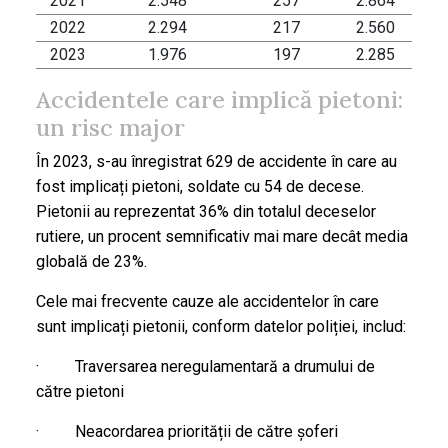
2021
2.548
257
2.864
2022
2.294
217
2.560
2023
1.976
197
2.285
Accidentele care implică pietoni:
un risc major
În 2023, s-au înregistrat 629 de accidente în care au
fost implicați pietoni, soldate cu 54 de decese.
Pietonii au reprezentat 36% din totalul deceselor
rutiere, un procent semnificativ mai mare decât media
globală de 23%.
Cele mai frecvente cauze ale accidentelor în care
sunt implicați pietonii, conform datelor poliției, includ:
· Traversarea neregulamentară a drumului de
către pietoni
· Neacordarea priorității de către șoferi