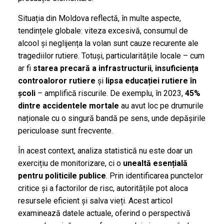
Situația din Moldova reflectă, în multe aspecte,
tendințele globale: viteza excesivă, consumul de
alcool și neglijența la volan sunt cauze recurente ale
tragediilor rutiere. Totuși, particularitățile locale – cum
ar fi
starea precară a infrastructurii
,
insuficiența
controaloror rutiere
și
lipsa educației rutiere în
școli
– amplifică riscurile. De exemplu, în 2023,
45%
dintre accidentele mortale
au avut loc pe drumurile
naționale cu o singură bandă pe sens, unde depășirile
periculoase sunt frecvente.
În acest context, analiza statistică nu este doar un
exercițiu de monitorizare, ci o
unealtă esențială
pentru politicile publice
. Prin identificarea punctelor
critice și a factorilor de risc, autoritățile pot aloca
resursele eficient și salva vieți. Acest articol
examinează datele actuale, oferind o perspectivă