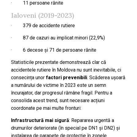
· 11 persoane rănite
Ialoveni (2019-2023)
· 379 de accidente rutiere
· 87 de cazuri au implicat minori (22,9%)
· 6 decese și 71 de persoane rănite
Statisticile prezentate demonstrează clar că
accidentele rutiere în Moldova nu sunt inevitabile, ci
consecința unor
factori prevenibili
. Scăderea ușoară
a numărului de victime în 2023 este un semn
încurajator, dar progresul rămâne fragil. Pentru a
consolida acest trend, sunt necesare acțiuni
coordonate pe mai multe fronturi:
Infrastructură mai sigură
: Repararea urgentă a
drumurilor deteriorate (în special pe DN1 și DN2) și
instalarea de parapete de protecție în zonele