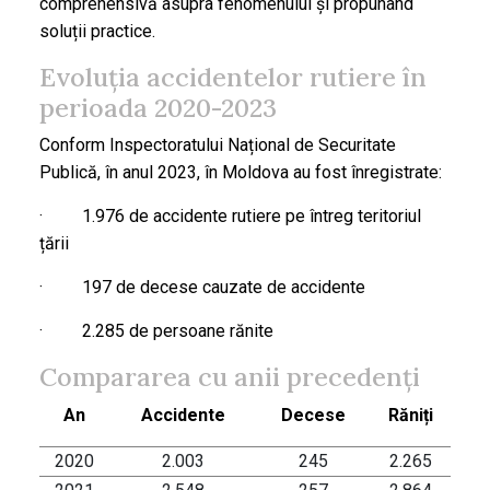
comprehensivă asupra fenomenului și propunând
soluții practice.
Evoluția accidentelor rutiere în
perioada 2020-2023
Conform Inspectoratului Național de Securitate
Publică, în anul 2023, în Moldova au fost înregistrate:
· 1.976 de accidente rutiere pe întreg teritoriul
țării
· 197 de decese cauzate de accidente
· 2.285 de persoane rănite
Compararea cu anii precedenți
An
Accidente
Decese
Răniți
2020
2.003
245
2.265